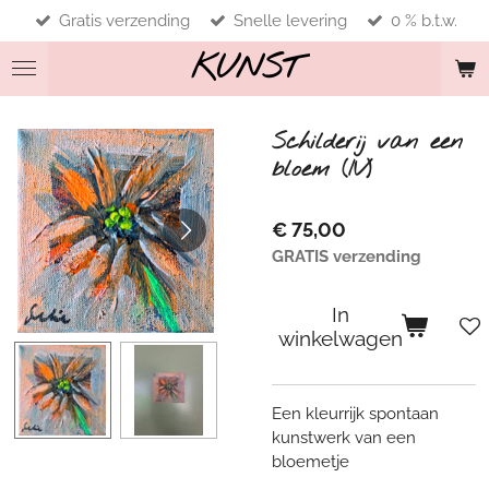
Gratis verzending
Snelle levering
0 % b.t.w.
Ga
direct
KUNST
naar
de
hoofdinhoud
Schilderij van een
bloem (IV)
€ 75,00
GRATIS verzending
In
winkelwagen
Een kleurrijk spontaan
kunstwerk van een
bloemetje