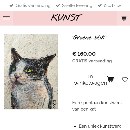
Gratis verzending
Snelle levering
0 % b.t.w.
Ga
direct
KUNST
naar
de
hoofdinhoud
'Groene blik'
€ 160,00
GRATIS verzending
In
winkelwagen
Een spontaan kunstwerk
van een kat
Een uniek kunstwerk