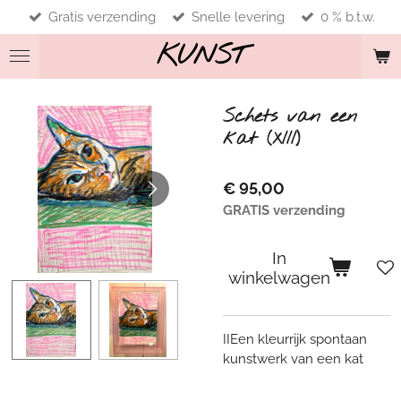
Gratis verzending
Snelle levering
0 % b.t.w.
Ga
direct
KUNST
naar
de
hoofdinhoud
Schets van een
kat (XIII)
€ 95,00
GRATIS verzending
In
winkelwagen
IIEen kleurrijk spontaan
kunstwerk van een kat