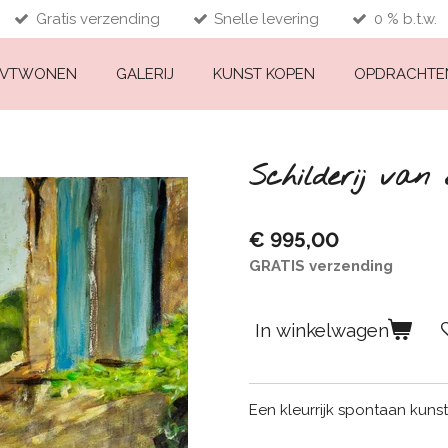
Gratis verzending
Snelle levering
0 % b.t.w.
VTWONEN
GALERIJ
KUNST KOPEN
OPDRACHT
Schilderij van
€ 995,00
GRATIS verzending
In winkelwagen
Een kleurrijk spontaan kuns