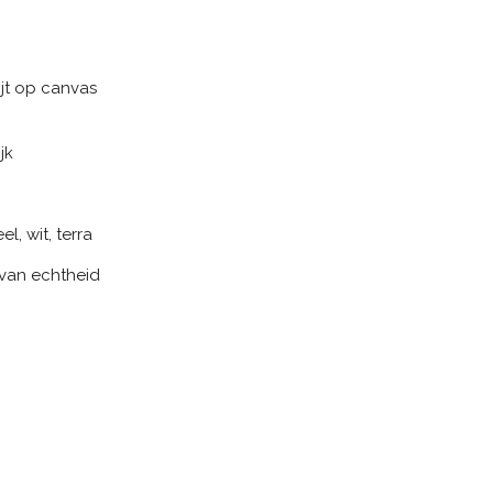
ijt op canvas
jk
l, wit, terra
 van echtheid