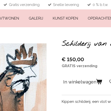
Gratis verzending
Snelle levering
0 % b.t.w.
VTWONEN
GALERIJ
KUNST KOPEN
OPDRACHT
Schilderij van 
€ 150,00
GRATIS verzending
In winkelwagen
Kippen schilderij, een vlot 