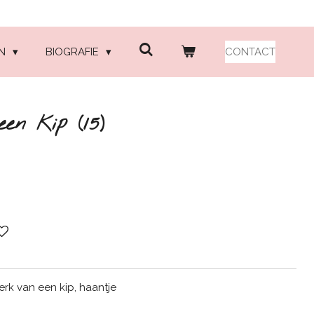
EN
BIOGRAFIE
CONTACT
een Kip (15)
werk van een kip, haantje