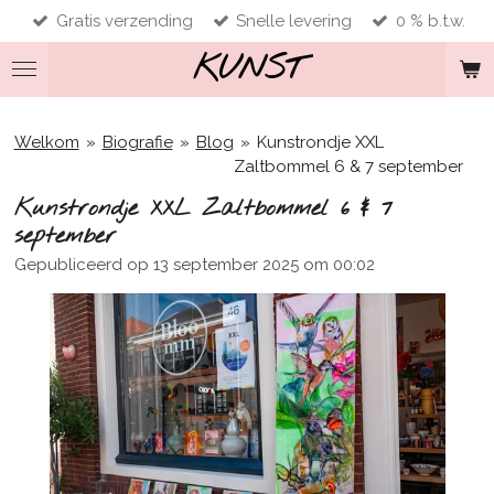
Gratis verzending
Snelle levering
0 % b.t.w.
Ga
direct
KUNST
naar
de
hoofdinhoud
Welkom
»
Biografie
»
Blog
»
Kunstrondje XXL
Zaltbommel 6 & 7 september
Kunstrondje XXL Zaltbommel 6 & 7
september
Gepubliceerd op 13 september 2025 om 00:02