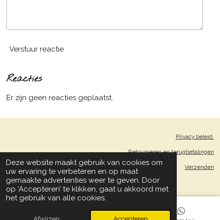
Verstuur reactie
Reacties
Er zijn geen reacties geplaatst.
Privacy beleid
Retourneren en terugbetalingen
Deze website maakt gebruik van cookies om
Verzenden
uw ervaring te verbeteren en op maat
© 2023, Liesbeth Serlie
gemaakte advertenties weer te geven. Door
op ‘Accepteren’ te klikken, gaat u akkoord met
het gebruik van alle cookies.
Afwijzen
Accepteren