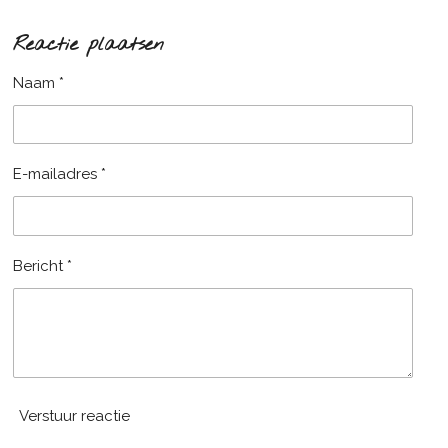
e
e
h
e
l
e
a
l
Reactie plaatsen
e
l
r
e
n
e
n
Naam *
E-mailadres *
Bericht *
Verstuur reactie