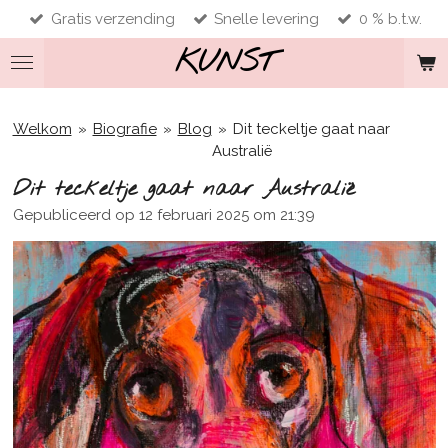
Gratis verzending
Snelle levering
0 % b.t.w.
Ga
direct
KUNST
naar
de
hoofdinhoud
Welkom
»
Biografie
»
Blog
»
Dit teckeltje gaat naar
Australië
Dit teckeltje gaat naar Australië
Gepubliceerd op 12 februari 2025 om 21:39